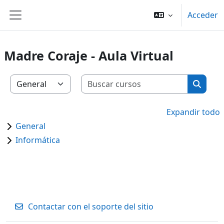
Salta al contenido principal
Acceder
Panel lateral
Madre Coraje - Aula Virtual
Buscar c
Categorías
Buscar
Expandir todo
General
Informática
Contactar con el soporte del sitio