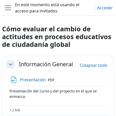
Salta al contenido principal
En este momento está usando el
Acceder
acceso para invitados
Panel lateral
Cómo evaluar el cambio de
actitudes en procesos educativos
de ciudadanía global
Perfilado de sección
Información General
Colapsar todo
Colapsar
Archivo
Presentación
PDF
Presentación del curso y del proyecto en el que se
enmarca.
1.2 MB